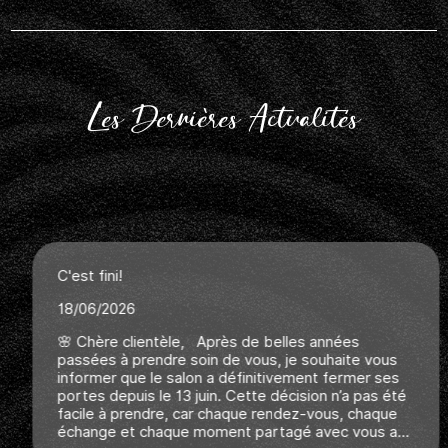
Les Dernières Actualités
C'est fini!
18/06/2026
🌸 Chère clientèle, Après de belles années
passées à prendre soin de vous, je souhaite vous
informer que le salon a définitivement fermer ses
portes depuis le 13 juin. Cette décision n’a pas été
facile à prendre, car chaque rendez-vous, chaque
échange et chaque moment partagé avec vous a...