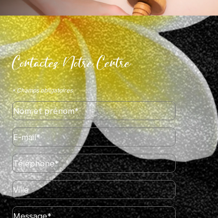
Contactez Notre Centre
* Champs obligatoires
Nom et prénom*
E-mail*
Téléphone*
Ville
Message*