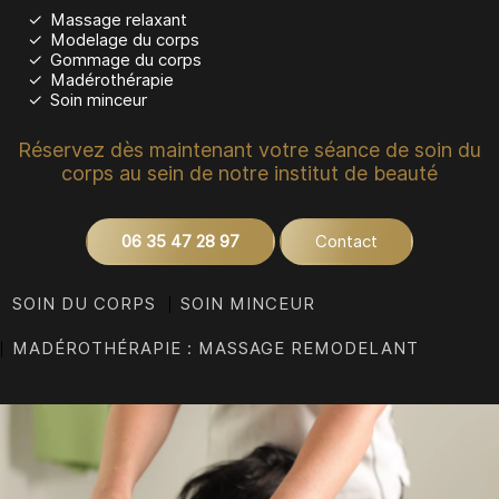
Massage relaxant
Modelage du corps
Gommage du corps
Madérothérapie
Soin minceur
Réservez dès maintenant votre séance de soin du
corps au sein de notre institut de beauté
06 35 47 28 97
Contact
SOIN DU CORPS
SOIN MINCEUR
MADÉROTHÉRAPIE : MASSAGE REMODELANT