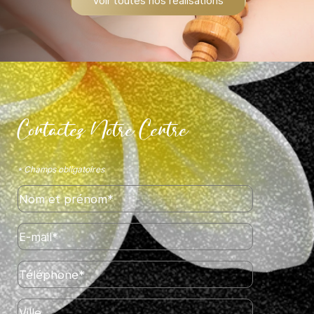
Voir toutes nos réalisations
Contactez Notre Centre
* Champs obligatoires
Nom et prénom*
E-mail*
Téléphone*
Ville