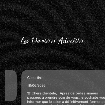
Les Dernières Actualités
C'est fini!
18/06/2026
🌸 Chère clientèle, Après de belles années
passées à prendre soin de vous, je souhaite vous
informer que le salon a définitivement fermer ses